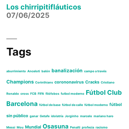
Los chirripitifláuticos
07/06/2025
Tags
banalización
aburrimiento
Anceloti
balón
campo a través
Champions
corononavirus
Cracks
Corinthians
Cristiano
Fútbol Club
Ronaldo
cross
FCB
FIFA
filófobos
futbol moderno
Barcelona
fútbol
fútbol de base
fútbol de calle
fútbol moderno
sin público
ganar
Getafe
idolatría
Jorginho
marcelo
mariano haro
Osasuna
Mundial
Messi
Mou
Penalti
profecia
racismo