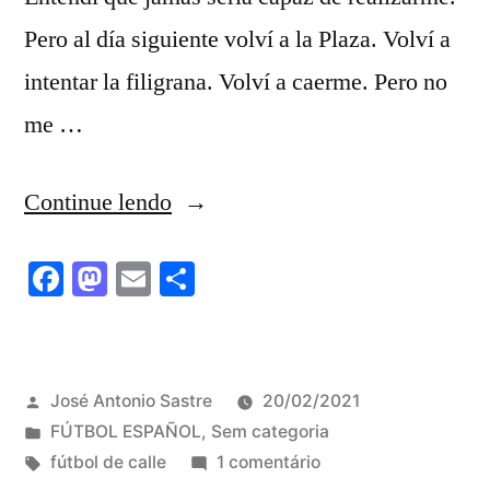
Pero al día siguiente volví a la Plaza. Volví a
intentar la filigrana. Volví a caerme. Pero no
me …
“Atrapado”
Continue lendo
Facebook
Mastodon
Email
Share
Publicado
José Antonio Sastre
20/02/2021
por
Publicado
FÚTBOL ESPAÑOL
,
Sem categoria
em
Tags:
em
fútbol de calle
1 comentário