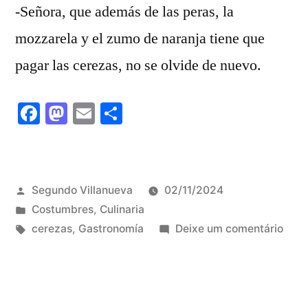
-Señora, que además de las peras, la
mozzarela y el zumo de naranja tiene que
pagar las cerezas, no se olvide de nuevo.
Facebook
Mastodon
Email
Share
Publicado
Segundo Villanueva
02/11/2024
por
Publicado
Costumbres
,
Culinaria
em
Tags:
em
cerezas
,
Gastronomía
Deixe um comentário
La
abue
de
las