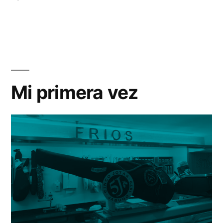
Los
buenos
y
los
malos
Mi primera vez