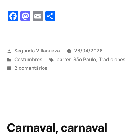
Facebook
Mastodon
Email
Share
Publicado
Segundo Villanueva
26/04/2026
por
Publicado
Tags:
Costumbres
barrer
,
São Paulo
,
Tradiciones
em
em
2 comentários
Barrer
la
acera
en
São
Paulo
Carnaval, carnaval