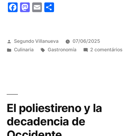
Facebook
Mastodon
Email
Share
Publicado
Segundo Villanueva
07/06/2025
por
Publicado
Tags:
em
Culinaria
Gastronomía
2 comentários
em
Mi
prime
vez
El poliestireno y la
decadencia de
Occidente