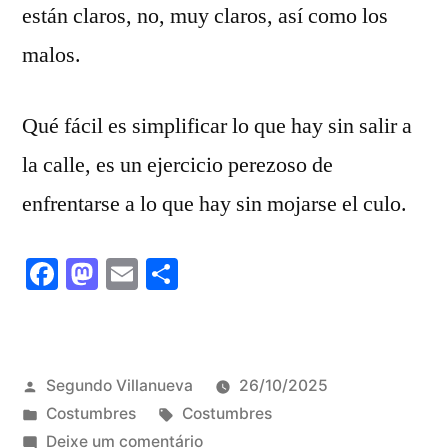
están claros, no, muy claros, así como los
malos.
Qué fácil es simplificar lo que hay sin salir a
la calle, es un ejercicio perezoso de
enfrentarse a lo que hay sin mojarse el culo.
Facebook
Mastodon
Email
Share
Publicado
Segundo Villanueva
26/10/2025
por
Publicado
Tags:
Costumbres
Costumbres
em
em
Deixe um comentário