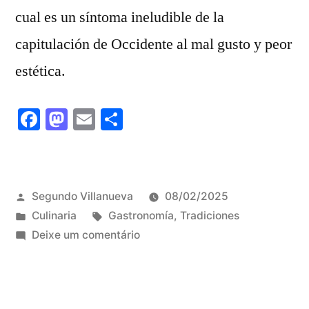
cual es un síntoma ineludible de la
capitulación de Occidente al mal gusto y peor
estética.
Facebook
Mastodon
Email
Share
Publicado
Segundo Villanueva
08/02/2025
por
Publicado
Tags:
Culinaria
Gastronomía
,
Tradiciones
em
em
Deixe um comentário
El
poliestireno
y