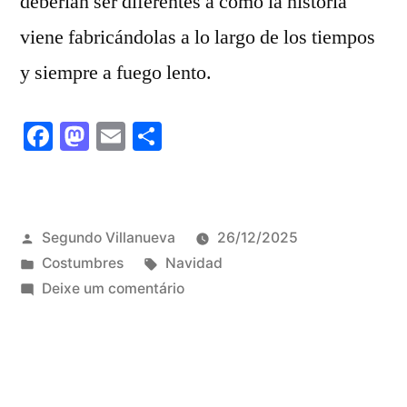
deberían ser diferentes a como la historia
viene fabricándolas a lo largo de los tiempos
y siempre a fuego lento.
Facebook
Mastodon
Email
Share
Publicado
Segundo Villanueva
26/12/2025
por
Publicado
Tags:
Costumbres
Navidad
em
em
Deixe um comentário
Feliz
Navidad