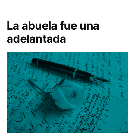
la
decadencia
de
La abuela fue una
Occidente
adelantada