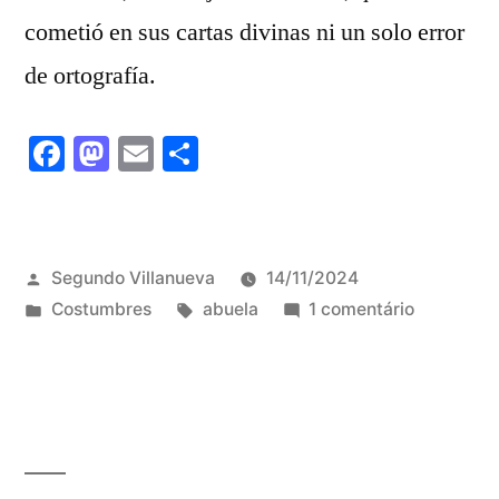
cometió en sus cartas divinas ni un solo error
de ortografía.
Facebook
Mastodon
Email
Share
Publicado
Segundo Villanueva
14/11/2024
por
Publicado
Tags:
em
Costumbres
abuela
1 comentário
em
La
abuela
fue
una
adelantad