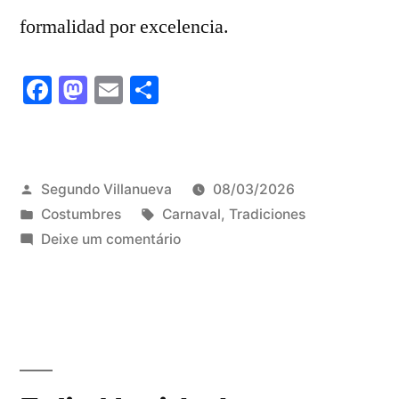
formalidad por excelencia.
Facebook
Mastodon
Email
Share
Publicado
Segundo Villanueva
08/03/2026
por
Publicado
Tags:
Costumbres
Carnaval
,
Tradiciones
em
em
Deixe um comentário
Carnaval,
carnaval