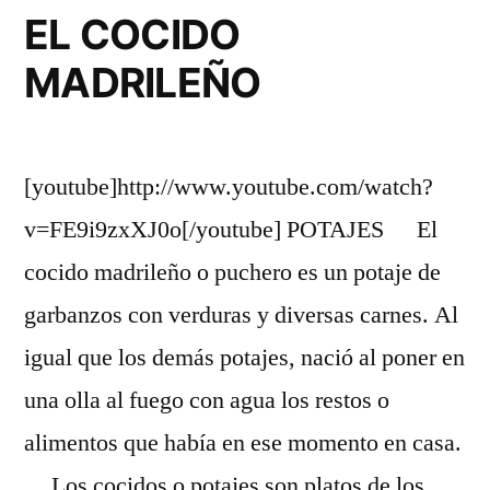
SU
EL COCIDO
SAN
MADRILEÑO
MARTÍN
[youtube]http://www.youtube.com/watch?
v=FE9i9zxXJ0o[/youtube] POTAJES El
cocido madrileño o puchero es un potaje de
garbanzos con verduras y diversas carnes. Al
igual que los demás potajes, nació al poner en
una olla al fuego con agua los restos o
alimentos que había en ese momento en casa.
Los cocidos o potajes son platos de los