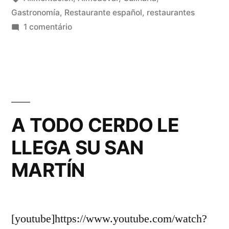
Gastronomía
,
Restaurante español
,
restaurantes
em
1 comentário
Después
de
6
años…
A TODO CERDO LE
LLEGA SU SAN
MARTÍN
[youtube]https://www.youtube.com/watch?