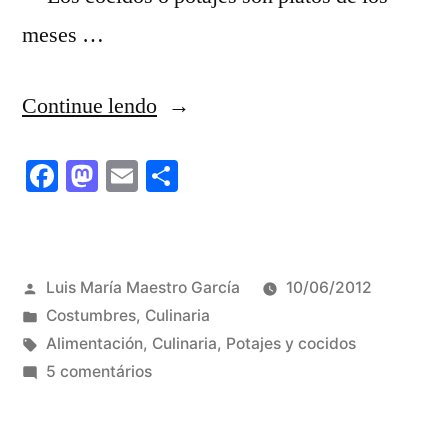
meses …
“EL
Continue lendo
COCIDO
Facebook
Mastodon
Email
Share
MADRILEÑO”
Publicado
Luis María Maestro García
10/06/2012
por
Publicado
Costumbres
,
Culinaria
em
Tags:
Alimentación
,
Culinaria
,
Potajes y cocidos
em
5 comentários
EL
COCIDO