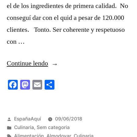
el de los ingredientes de primera calidad. No
conseguí dar con el quid a pesar de 120.000
clientes. Tonto. Ser coherente y respetuoso
con …
“Después
Continue lendo
de
Facebook
Mastodon
Email
Share
6
años…”
Publicado
EspañaAquí
09/06/2018
por
Publicado
Culinaria
,
Sem categoria
em
Tags:
Alimentación
,
Almodovar
,
Culinaria
,