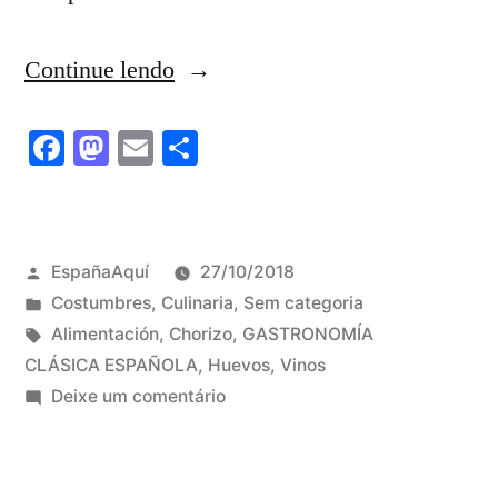
“Cuestión
Continue lendo
de
Facebook
Mastodon
Email
Share
huevos,
chorizo,
vida”
Publicado
EspañaAquí
27/10/2018
por
Publicado
Costumbres
,
Culinaria
,
Sem categoria
em
Tags:
Alimentación
,
Chorizo
,
GASTRONOMÍA
CLÁSICA ESPAÑOLA
,
Huevos
,
Vinos
em
Deixe um comentário
Cuestión
de
huevos,