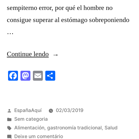
sempiterno error, por qué el hombre no
consigue superar al estómago sobreponiendo
…
“La
Continue lendo
verdura
Facebook
Mastodon
Email
Share
y
la
hamburguesa,
Publicado
EspañaAquí
02/03/2019
la
por
Publicado
Sem categoria
pulsión
em
Tags:
Alimentación
,
gastronomía tradicional
,
Salud
em
Deixe um comentário
y