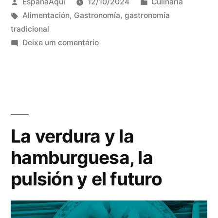
Publicado
Publicado
EspañaAquí
12/10/2024
Culinaria
por
Tags:
em
Alimentación
,
Gastronomía
,
gastronomía
tradicional
em
Deixe um comentário
Gurmés
La verdura y la
hamburguesa, la
pulsión y el futuro