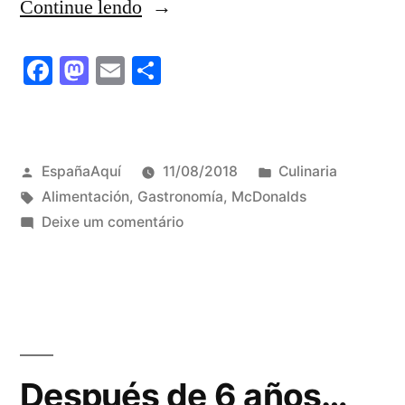
“El
Continue lendo
McDonalds,
Facebook
Mastodon
Email
Share
la
inversión
de
Publicado
Publicado
EspañaAquí
11/08/2018
Culinaria
valores
por
Tags:
em
Alimentación
,
Gastronomía
,
McDonalds
y
em
Deixe um comentário
El
el
McDonalds,
mejor
la
maridaje
inversión
de
posible”
valores
Después de 6 años…
y