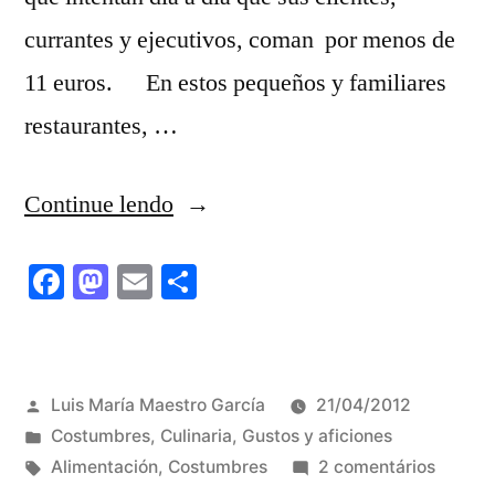
currantes y ejecutivos, coman por menos de
11 euros. En estos pequeños y familiares
restaurantes, …
“COMER
Continue lendo
DE
Facebook
Mastodon
Email
Share
MENÚ”
Publicado
Luis María Maestro García
21/04/2012
por
Publicado
Costumbres
,
Culinaria
,
Gustos y aficiones
em
Tags:
em
Alimentación
,
Costumbres
2 comentários