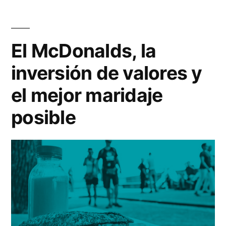
chorizo,
vida
El McDonalds, la
inversión de valores y
el mejor maridaje
posible