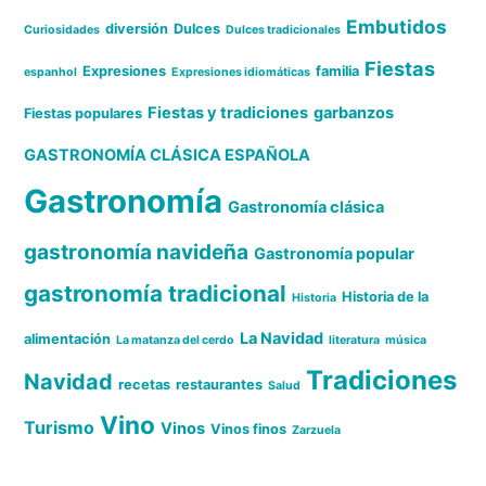
Embutidos
diversión
Dulces
Curiosidades
Dulces tradicionales
Fiestas
Expresiones
familia
espanhol
Expresiones idiomáticas
Fiestas y tradiciones
garbanzos
Fiestas populares
GASTRONOMÍA CLÁSICA ESPAÑOLA
Gastronomía
Gastronomía clásica
gastronomía navideña
Gastronomía popular
gastronomía tradicional
Historia de la
Historia
La Navidad
alimentación
La matanza del cerdo
literatura
música
Tradiciones
Navidad
recetas
restaurantes
Salud
Vino
Turismo
Vinos
Vinos finos
Zarzuela