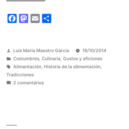
TODO
Facebook
Mastodon
Email
Share
CERDO
LE
LLEGA
Publicado
Luis María Maestro García
19/10/2014
SU
por
Publicado
Costumbres
,
Culinaria
,
Gustos y aficiones
SAN
em
Tags:
Alimentación
,
Historia de la alimentación
,
Tradicciones
MARTÍN”
em
2 comentários
A
TODO
CERDO
LE
LLEGA