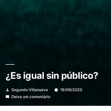
¿Es igual sin público?
Publicado
Segundo Villanueva
19/09/2020
por
em
Deixe um comentário
¿Es
igual