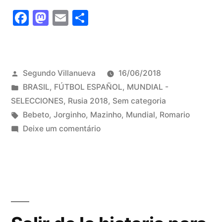
82
Facebook
Mastodon
Email
Share
contra
Brasil
94”
Publicado
Segundo Villanueva
16/06/2018
por
Publicado
BRASIL
,
FÚTBOL ESPAÑOL
,
MUNDIAL -
em
SELECCIONES
,
Rusia 2018
,
Sem categoria
Tags:
Bebeto
,
Jorginho
,
Mazinho
,
Mundial
,
Romario
em
Deixe um comentário
Brasil
82
contra
Brasil
94