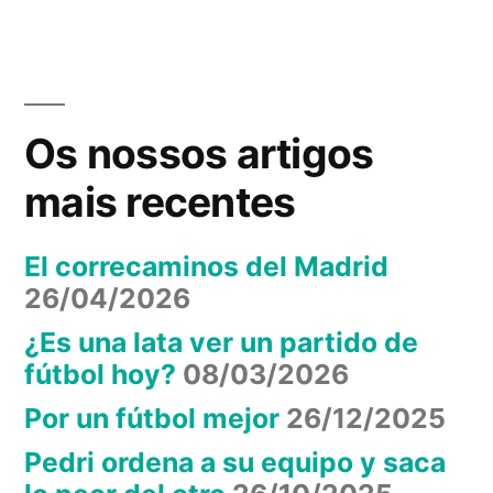
Yo
no
quiero
un
Os nossos artigos
Mundial
en
mais recentes
Brasil
El correcaminos del Madrid
26/04/2026
¿Es una lata ver un partido de
fútbol hoy?
08/03/2026
Por un fútbol mejor
26/12/2025
Pedri ordena a su equipo y saca