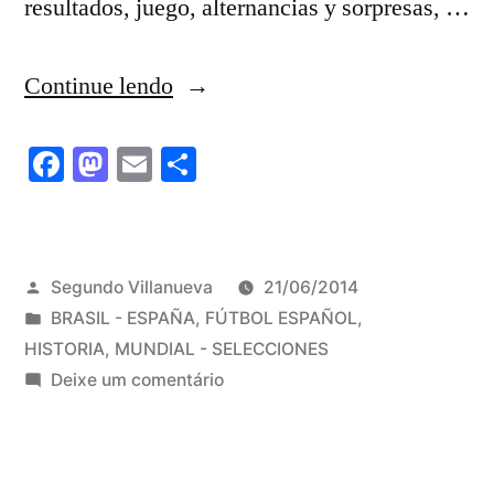
resultados, juego, alternancias y sorpresas, …
“Salir
Continue lendo
de
Facebook
Mastodon
Email
Share
la
historia
para
Publicado
Segundo Villanueva
21/06/2014
entrar
por
Publicado
BRASIL - ESPAÑA
,
FÚTBOL ESPAÑOL
,
en
em
HISTORIA
,
MUNDIAL - SELECCIONES
em
Deixe um comentário
la
Salir
leyenda.”
de
la