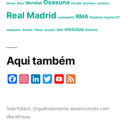
Osasuna
Mundial
Messi
Mou
Penalti
profecia
racismo
Real Madrid
RMA
realmadrid
Robinho
Santos FC
vinicius
selección
Sevilla
Tebas
tocarla
VAR
Árbitros
Aqui também
Fa
In
Li
T
Y
Fe
ce
st
nk
wi
ou
ed
bo
ag
ed
tte
T
ok
ra
In
r
ub
Solo Fútbol
,
Orgulhosamente desenvolvido com
m
e
WordPress.