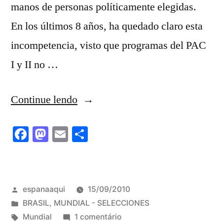
manos de personas políticamente elegidas.
En los últimos 8 años, ha quedado claro esta
incompetencia, visto que programas del PAC
I y II no …
“Yo
Continue lendo
no
Facebook
Mastodon
Email
Share
quiero
un
Mundial
Publicado
espanaaqui
15/09/2010
en
por
Publicado
BRASIL
,
MUNDIAL - SELECCIONES
Brasil”
em
Tags:
em
Mundial
1 comentário