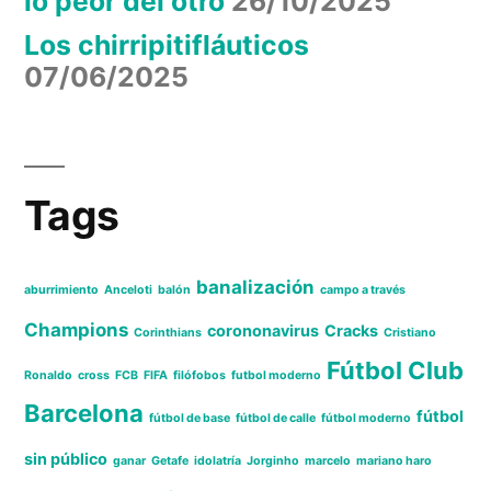
lo peor del otro
26/10/2025
Los chirripitifláuticos
07/06/2025
Tags
banalización
aburrimiento
Anceloti
balón
campo a través
Champions
corononavirus
Cracks
Corinthians
Cristiano
Fútbol Club
Ronaldo
cross
FCB
FIFA
filófobos
futbol moderno
Barcelona
fútbol
fútbol de base
fútbol de calle
fútbol moderno
sin público
ganar
Getafe
idolatría
Jorginho
marcelo
mariano haro