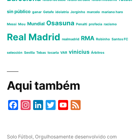
sin público
ganar
Getafe
idolatría
Jorginho
marcelo
mariano haro
Osasuna
Mundial
Messi
Mou
Penalti
profecia
racismo
Real Madrid
RMA
realmadrid
Robinho
Santos FC
vinicius
selección
Sevilla
Tebas
tocarla
VAR
Árbitros
Aqui também
Fa
In
Li
T
Y
Fe
ce
st
nk
wi
ou
ed
bo
ag
ed
tte
T
ok
ra
In
r
ub
Solo Fútbol
,
Orgulhosamente desenvolvido com