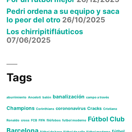
Pedri ordena a su equipo y saca
lo peor del otro
26/10/2025
Los chirripitifláuticos
07/06/2025
Tags
banalización
aburrimiento
Anceloti
balón
campo a través
Champions
corononavirus
Cracks
Corinthians
Cristiano
Fútbol Club
Ronaldo
cross
FCB
FIFA
filófobos
futbol moderno
Barcelona
fútbol
fútbol de base
fútbol de calle
fútbol moderno