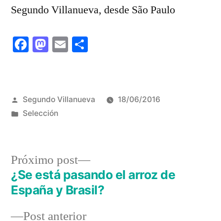
Segundo Villanueva, desde São Paulo
Facebook
Mastodon
Email
Share
Publicado
Segundo Villanueva
18/06/2016
por
Publicado
Selección
em
Próximo
Próximo post
post:
¿Se está pasando el arroz de
Navegação
España y Brasil?
de
Post
Post anterior