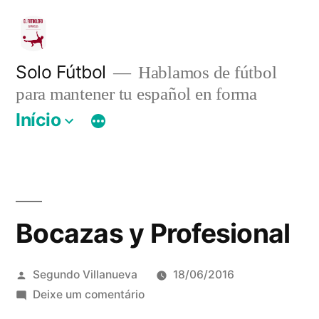
Pular
para
o
Solo Fútbol
Hablamos de fútbol
para mantener tu español en forma
conteúdo
Início
Bocazas y Profesional
Publicado
Segundo Villanueva
18/06/2016
por
em
Deixe um comentário
Bocazas