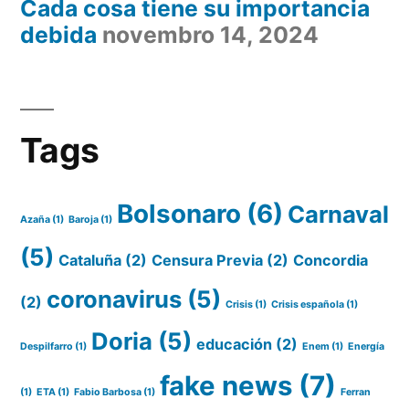
Cada cosa tiene su importancia
debida
novembro 14, 2024
Tags
Bolsonaro
(6)
Carnaval
Azaña
(1)
Baroja
(1)
(5)
Cataluña
(2)
Censura Previa
(2)
Concordia
coronavirus
(5)
(2)
Crisis
(1)
Crisis española
(1)
Doria
(5)
educación
(2)
Despilfarro
(1)
Enem
(1)
Energía
fake news
(7)
(1)
ETA
(1)
Fabio Barbosa
(1)
Ferran