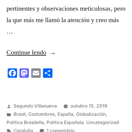
pertinentes y observaciones meticulosas, pero
la que más me llamó la atención y creo más
…
“Cataluña,
Continue lendo
2019”
Facebook
Mastodon
Email
Share
Publicado
Segundo Villanueva
outubro 15, 2019
por
Publicado
Brasil
,
Costumbres
,
España
,
Globalización
,
em
Política Brasileña
,
Política Española
,
Uncategorized
Tags:
em
Cataluña
1 comentário