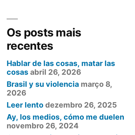
Valle
de
los
Os posts mais
Caídos,
la
recentes
concordia
y
Hablar de las cosas, matar las
Cataluña
cosas
abril 26, 2026
Brasil y su violencia
março 8,
2026
Leer lento
dezembro 26, 2025
Ay, los medios, cómo me duelen
novembro 26, 2024