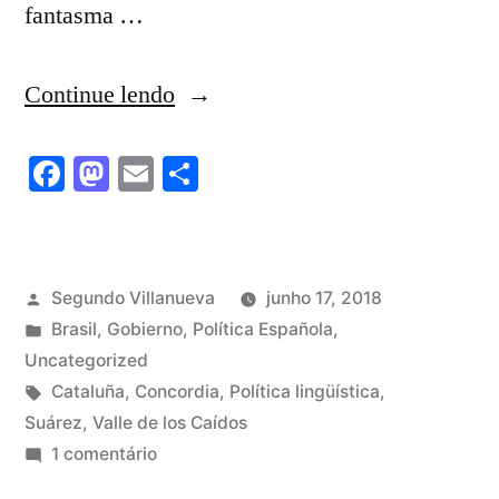
fantasma …
“El
Continue lendo
Valle
Facebook
Mastodon
Email
Share
de
los
Caídos,
Publicado
Segundo Villanueva
junho 17, 2018
la
por
Publicado
Brasil
,
Gobierno
,
Política Española
,
concordia
em
Uncategorized
Tags:
Cataluña
,
Concordia
,
Política lingüística
,
y
Suárez
,
Valle de los Caídos
Cataluña”
em
1 comentário
El