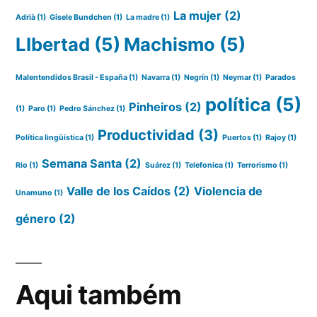
La mujer
(2)
Adrià
(1)
Gisele Bundchen
(1)
La madre
(1)
LIbertad
(5)
Machismo
(5)
Malentendidos Brasil - España
(1)
Navarra
(1)
Negrín
(1)
Neymar
(1)
Parados
política
(5)
Pinheiros
(2)
(1)
Paro
(1)
Pedro Sánchez
(1)
Productividad
(3)
Política lingüística
(1)
Puertos
(1)
Rajoy
(1)
Semana Santa
(2)
Rio
(1)
Suárez
(1)
Telefonica
(1)
Terrorismo
(1)
Valle de los Caídos
(2)
Violencia de
Unamuno
(1)
género
(2)
Aqui também