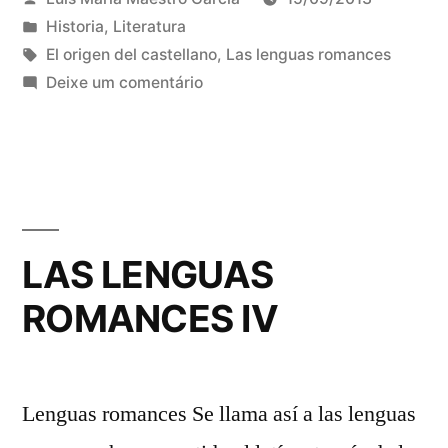
V
por
Publicado
Historia
,
Literatura
)”
em
Tags:
El origen del castellano
,
Las lenguas romances
em
Deixe um comentário
LAS
LENGUAS
ROMANCES
(
y
V
LAS LENGUAS
)
ROMANCES IV
Lenguas romances Se llama así a las lenguas