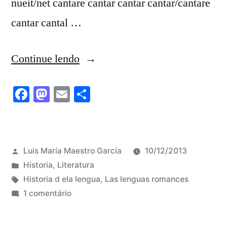
nueit/net cantare cantar cantar cantar/cantare
cantar cantal …
“TABLA
Continue lendo
COMPARATIVA
Facebook
Mastodon
Email
Share
DE
PALABRAS
DE
Publicado
Luis María Maestro García
10/12/2013
LENGUAS
por
Publicado
Historia
,
Literatura
ROMANCES”
em
Tags:
Historia d ela lengua
,
Las lenguas romances
em
1 comentário
TABLA
COMPARATIVA