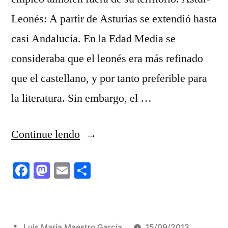
Leonés: A partir de Asturias se extendió hasta
casi Andalucía. En la Edad Media se
consideraba que el leonés era más refinado
que el castellano, y por tanto preferible para
la literatura. Sin embargo, el …
“LAS
Continue lendo
LENGUAS
Facebook
Mastodon
Email
Share
ROMANCES
(
y
Publicado
Luis María Maestro García
15/09/2013