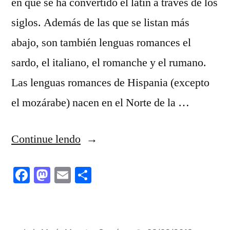
en que se ha convertido el latín a través de los
siglos. Además de las que se listan más
abajo, son también lenguas romances el
sardo, el italiano, el romanche y el rumano.
Las lenguas romances de Hispania (excepto
el mozárabe) nacen en el Norte de la …
“LAS
Continue lendo
LENGUAS
Facebook
Mastodon
Email
Share
ROMANCES
IV”