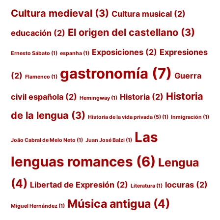
Cultura medieval
(3)
Cultura musical
(2)
El origen del castellano
(3)
educación
(2)
Exposiciones
(2)
Expresiones
Ernesto Sábato
(1)
espanha
(1)
gastronomía
(7)
(2)
Guerra
Flamenco
(1)
Historia
civil española
(2)
Historia
(2)
Hemingway
(1)
de la lengua
(3)
Historia de la vida privada (5)
(1)
Inmigración
(1)
Las
João Cabral de Melo Neto
(1)
Juan José Balzi
(1)
lenguas romances
(6)
Lengua
(4)
Libertad de Expresión
(2)
locuras
(2)
Literatura
(1)
Música antigua
(4)
Miguel Hernández
(1)