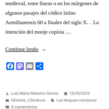
medieval, entre líneas o en los márgenes de
algunos pasajes del códice latino
Aemilianensis 60 a finales del siglo X. . La
intención del monje copista …
“Glosas
Continue lendo
emilianenses”
Facebook
Mastodon
Email
Share
Publicado
Luis María Maestro García
13/10/2013
por
Publicado
Tags:
Historia
,
Literatura
Las lenguas romances
em
em
6 comentários