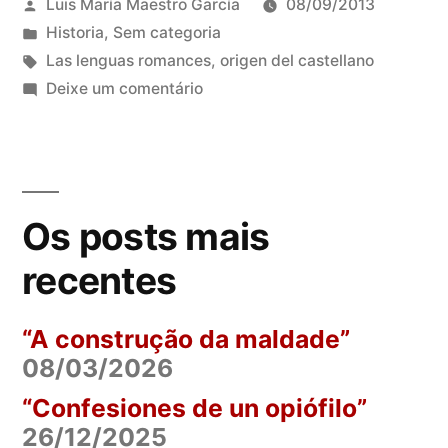
Publicado
Luis María Maestro García
08/09/2013
por
Publicado
Historia
,
Sem categoria
em
Tags:
Las lenguas romances
,
origen del castellano
em
Deixe um comentário
LAS
LENGUAS
ROMANCES
IV
Os posts mais
recentes
“A construção da maldade”
08/03/2026
“Confesiones de un opiófilo”
26/12/2025