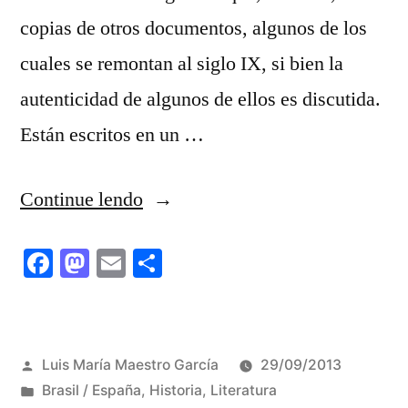
copias de otros documentos, algunos de los
cuales se remontan al siglo IX, si bien la
autenticidad de algunos de ellos es discutida.
Están escritos en un …
“Los
Continue lendo
cartularios
Facebook
Mastodon
Email
Share
de
Valpuesta”
Publicado
Luis María Maestro García
29/09/2013
por
Publicado
Brasil / España
,
Historia
,
Literatura