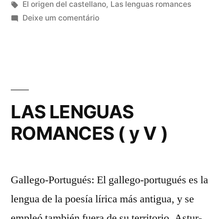
em
Tags:
El origen del castellano
,
Las lenguas romances
em
Deixe um comentário
Los
cartularios
de
Valpuesta
LAS LENGUAS
ROMANCES ( y V )
Gallego-Portugués: El gallego-portugués es la
lengua de la poesía lírica más antigua, y se
empleó también fuera de su territorio. Astur-