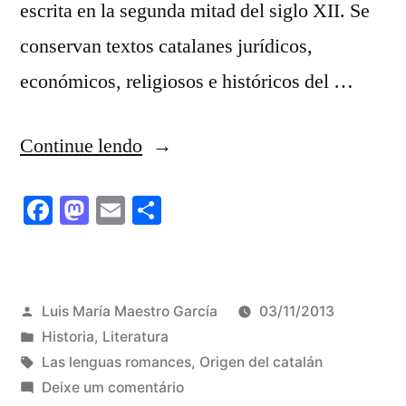
escrita en la segunda mitad del siglo XII. Se
conservan textos catalanes jurídicos,
económicos, religiosos e históricos del …
“Las
Continue lendo
homilíes
Facebook
Mastodon
Email
Share
d
´Organyá”
Publicado
Luis María Maestro García
03/11/2013
por
Publicado
Historia
,
Literatura
em
Tags:
Las lenguas romances
,
Origen del catalán
em
Deixe um comentário