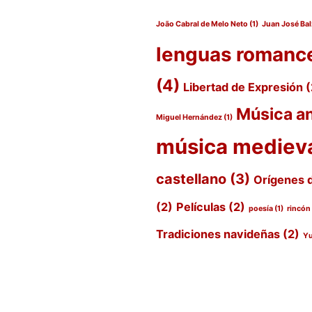
João Cabral de Melo Neto
(1)
Juan José Bal
lenguas romanc
(4)
Libertad de Expresión
(
Música a
Miguel Hernández
(1)
música mediev
castellano
(3)
Orígenes 
(2)
Películas
(2)
poesía
(1)
rincón
Tradiciones navideñas
(2)
Yu