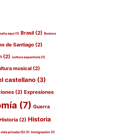
Brasil
(2)
paña aquí
(1)
Buenos
o de Santiago
(2)
n
(2)
cultura espanhola
(1)
ltura musical
(2)
el castellano
(3)
ciones
(2)
Expresiones
omía
(7)
Guerra
Historia
Historia
(2)
a vida privada (5)
(1)
Inmigración
(1)