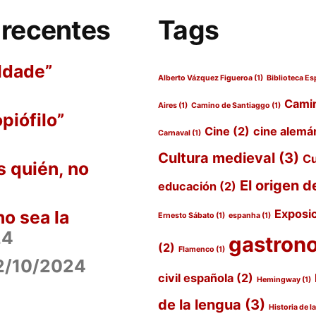
inserido
 recentes
Tags
pelo
colunista
ldade”
Alberto Vázquez Figueroa
(1)
Biblioteca Es
Camin
Aires
(1)
Camino de Santiaggo
(1)
piófilo”
Cine
(2)
cine alemá
Carnaval
(1)
Cultura medieval
(3)
Cu
 quién, no
El origen d
educación
(2)
no sea la
Exposi
Ernesto Sábato
(1)
espanha
(1)
24
gastron
(2)
Flamenco
(1)
2/10/2024
civil española
(2)
Hemingway
(1)
de la lengua
(3)
Historia de l