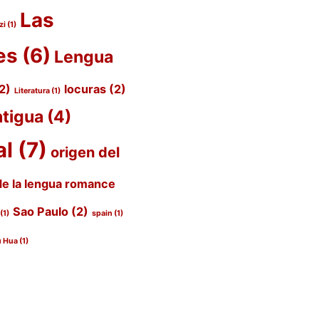
Las
zi
(1)
es
(6)
Lengua
2)
locuras
(2)
Literatura
(1)
ntigua
(4)
al
(7)
origen del
de la lengua romance
Sao Paulo
(2)
(1)
spain
(1)
 Hua
(1)