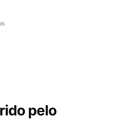
as
erido pelo