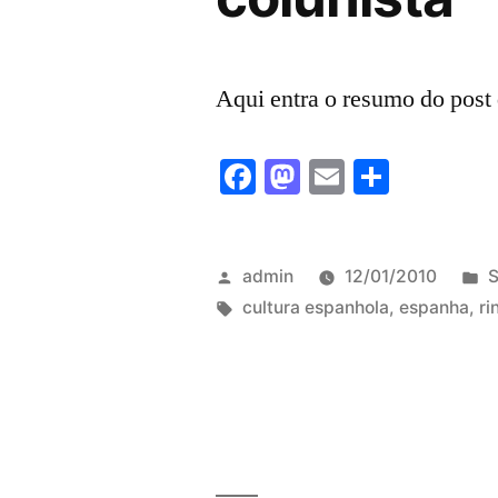
Aqui entra o resumo do post 
Facebook
Mastodon
Email
Share
Publicado
P
admin
12/01/2010
S
por
Tags:
cultura espanhola
,
espanha
,
ri