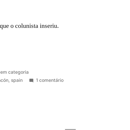
que o colunista inseriu.
ublicado
em categoria
em
em
ncón
,
spain
1 comentário
Aqui
entra
o
título
do
post