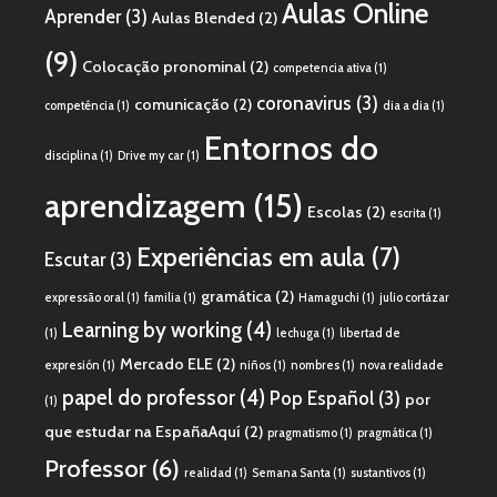
Aulas Online
Aprender
(3)
Aulas Blended
(2)
(9)
Colocação pronominal
(2)
competencia ativa
(1)
coronavirus
(3)
comunicação
(2)
competência
(1)
dia a dia
(1)
Entornos do
disciplina
(1)
Drive my car
(1)
aprendizagem
(15)
Escolas
(2)
escrita
(1)
Experiências em aula
(7)
Escutar
(3)
gramática
(2)
expressão oral
(1)
familia
(1)
Hamaguchi
(1)
julio cortázar
Learning by working
(4)
(1)
lechuga
(1)
libertad de
Mercado ELE
(2)
expresión
(1)
niños
(1)
nombres
(1)
nova realidade
papel do professor
(4)
Pop Español
(3)
por
(1)
que estudar na EspañaAquí
(2)
pragmatismo
(1)
pragmática
(1)
Professor
(6)
realidad
(1)
Semana Santa
(1)
sustantivos
(1)