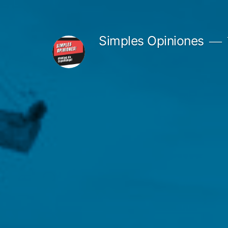
Pular
para
Simples Opiniones
o
conteúdo