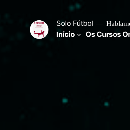
Pular
para
Solo Fútbol
Hablamos
o
Início
Os Cursos On
conteúdo