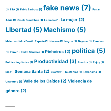
fake news
(7)
(1)
ETA
(1)
Fabio Barbosa
(1)
Ferran
La mujer
(2)
Adrià
(1)
Gisele Bundchen
(1)
La madre
(1)
LIbertad
(5)
Machismo
(5)
Malentendidos Brasil - España
(1)
Navarra
(1)
Negrín
(1)
Neymar
(1)
Parados
política
(5)
Pinheiros
(2)
(1)
Paro
(1)
Pedro Sánchez
(1)
Productividad
(3)
Política lingüística
(1)
Puertos
(1)
Rajoy
(1)
Semana Santa
(2)
Rio
(1)
Suárez
(1)
Telefonica
(1)
Terrorismo
(1)
Valle de los Caídos
(2)
Violencia de
Unamuno
(1)
género
(2)