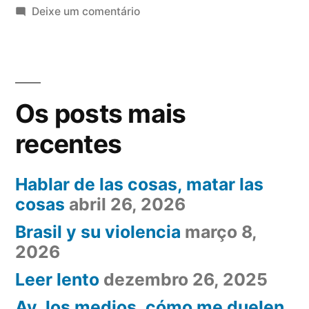
pasados
em
Deixe um comentário
que
Pedro
Sánchez,
vuelven”
el
tío
Os posts mais
la
foto
recentes
y
los
Hablar de las cosas, matar las
pasados
cosas
abril 26, 2026
que
vuelven
Brasil y su violencia
março 8,
2026
Leer lento
dezembro 26, 2025
Ay, los medios, cómo me duelen