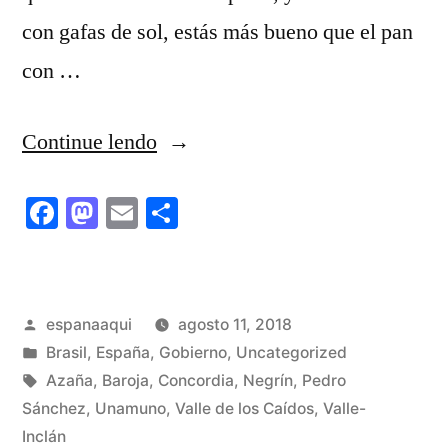
con gafas de sol, estás más bueno que el pan
con …
“Pedro
Continue lendo
Sánchez,
Facebook
Mastodon
Email
Share
el
tío
la
Publicado
espanaaqui
agosto 11, 2018
foto
por
Publicado
Brasil
,
España
,
Gobierno
,
Uncategorized
y
em
Tags:
Azaña
,
Baroja
,
Concordia
,
Negrín
,
Pedro
Sánchez
,
Unamuno
,
Valle de los Caídos
,
Valle-
los
Inclán