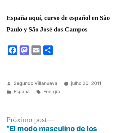
España aquí, curso de español en São
Paulo y São José dos Campos
Facebook
Mastodon
Email
Share
Publicado
Segundo Villanueva
julho 20, 2011
por
Publicado
Tags:
España
Energía
em
Próximo
Próximo post
post:
“El modo masculino de los