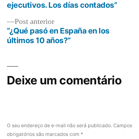
Navegação
ejecutivos. Los días contados”
de
Post
Post anterior
Post
anterior:
“¿Qué pasó en España en los
últimos 10 años?”
Deixe um comentário
O seu endereço de e-mail não será publicado.
Campos
obrigatórios são marcados com
*