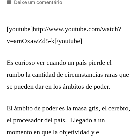
por
em
Deixe um comentário
“El
ahorro
[youtube]http://www.youtube.com/watch?
energético:
Sebastián
v=amOxawZd5-k[/youtube]
los
tiene
Es curioso ver cuando un país pierde el
de
corbata”
rumbo la cantidad de circunstancias raras que
se pueden dar en los ámbitos de poder.
El ámbito de poder es la masa gris, el cerebro,
el procesador del país. Llegado a un
momento en que la objetividad y el