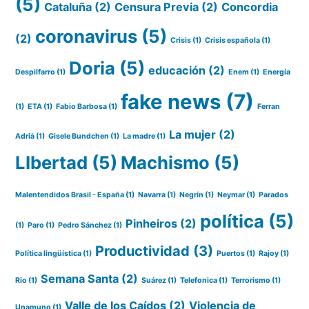
(5)
Cataluña
(2)
Censura Previa
(2)
Concordia
coronavirus
(5)
(2)
Crisis
(1)
Crisis española
(1)
Doria
(5)
educación
(2)
Despilfarro
(1)
Enem
(1)
Energía
fake news
(7)
(1)
ETA
(1)
Fabio Barbosa
(1)
Ferran
La mujer
(2)
Adrià
(1)
Gisele Bundchen
(1)
La madre
(1)
LIbertad
(5)
Machismo
(5)
Malentendidos Brasil - España
(1)
Navarra
(1)
Negrín
(1)
Neymar
(1)
Parados
política
(5)
Pinheiros
(2)
(1)
Paro
(1)
Pedro Sánchez
(1)
Productividad
(3)
Política lingüística
(1)
Puertos
(1)
Rajoy
(1)
Semana Santa
(2)
Rio
(1)
Suárez
(1)
Telefonica
(1)
Terrorismo
(1)
Valle de los Caídos
(2)
Violencia de
Unamuno
(1)