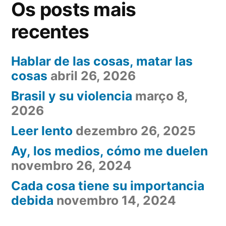
Os posts mais
presencia
en
recentes
Rio
hasta
Hablar de las cosas, matar las
2016”
cosas
abril 26, 2026
Brasil y su violencia
março 8,
2026
Leer lento
dezembro 26, 2025
Ay, los medios, cómo me duelen
novembro 26, 2024
Cada cosa tiene su importancia
debida
novembro 14, 2024