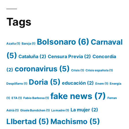
Tags
Bolsonaro
(6)
Carnaval
Azaña
(1)
Baroja
(1)
(5)
Cataluña
(2)
Censura Previa
(2)
Concordia
coronavirus
(5)
(2)
Crisis
(1)
Crisis española
(1)
Doria
(5)
educación
(2)
Despilfarro
(1)
Enem
(1)
Energía
fake news
(7)
(1)
ETA
(1)
Fabio Barbosa
(1)
Ferran
La mujer
(2)
Adrià
(1)
Gisele Bundchen
(1)
La madre
(1)
LIbertad
(5)
Machismo
(5)