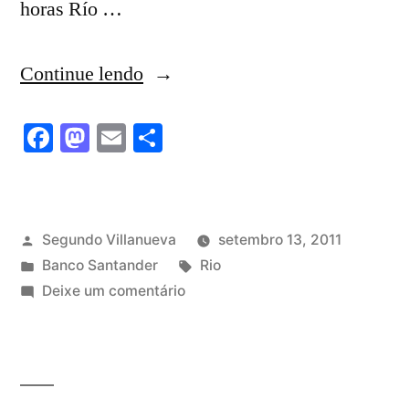
horas Río …
““El
Continue lendo
Santander
Facebook
Mastodon
Email
Share
duplicará
su
presencia
Publicado
Segundo Villanueva
setembro 13, 2011
en
por
Publicado
Tags:
Banco Santander
Rio
Rio
em
em
Deixe um comentário
“El
hasta
Santander
2016””
duplicará
su