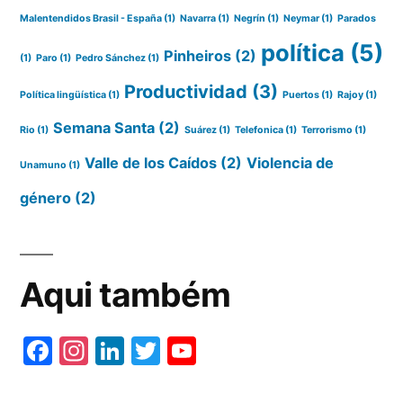
Malentendidos Brasil - España
(1)
Navarra
(1)
Negrín
(1)
Neymar
(1)
Parados
política
(5)
Pinheiros
(2)
(1)
Paro
(1)
Pedro Sánchez
(1)
Productividad
(3)
Política lingüística
(1)
Puertos
(1)
Rajoy
(1)
Semana Santa
(2)
Rio
(1)
Suárez
(1)
Telefonica
(1)
Terrorismo
(1)
Valle de los Caídos
(2)
Violencia de
Unamuno
(1)
género
(2)
Aqui também
Fa
In
Li
T
Y
ce
st
nk
wi
ou