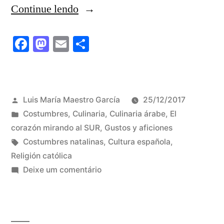
“LA
Continue lendo
NAVIDAD”
Facebook
Mastodon
Email
Share
Publicado
Luis María Maestro García
25/12/2017
por
Publicado
Costumbres
,
Culinaria
,
Culinaria árabe
,
El
em
corazón mirando al SUR
,
Gustos y aficiones
Tags:
Costumbres natalinas
,
Cultura española
,
Religión católica
em
Deixe um comentário
LA
NAVIDAD