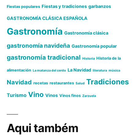
Fiestas y tradiciones
garbanzos
Fiestas populares
GASTRONOMÍA CLÁSICA ESPAÑOLA
Gastronomía
Gastronomía clásica
gastronomía navideña
Gastronomía popular
gastronomía tradicional
Historia de la
Historia
La Navidad
alimentación
La matanza del cerdo
literatura
música
Tradiciones
Navidad
recetas
restaurantes
Salud
Vino
Turismo
Vinos
Vinos finos
Zarzuela
Aqui também