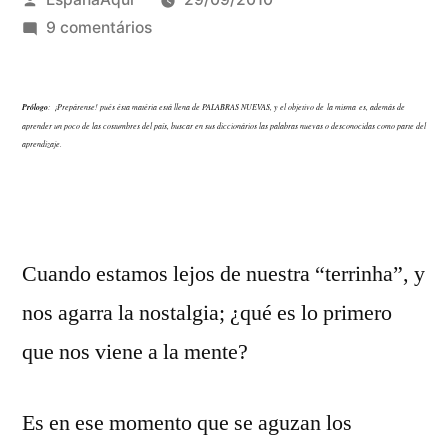
por
em
9 comentários
La
nostalgia
Prólogo
: ¡Prepárense! pués ésta matéria está llena de PALABRAS NUEVAS,
a
y el objetivo de la misma es, además de
aprender un poco de las costumbres del país, buscar en sus diccionários las palabras nuevas o desconocidas como parte del
través
aprendizaje.
de
los
sentidos
Cuando estamos lejos de nuestra “terrinha”, y
nos agarra la nostalgia; ¿qué es lo primero
que nos viene a la mente?
Es en ese momento que se aguzan los