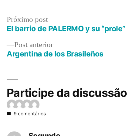
Próximo
Próximo post
post:
El barrio de PALERMO y su “prole”
Navegação
Post
Post anterior
de
anterior:
Argentina de los Brasileños
Post
Participe da discussão
9 comentários
Segundo