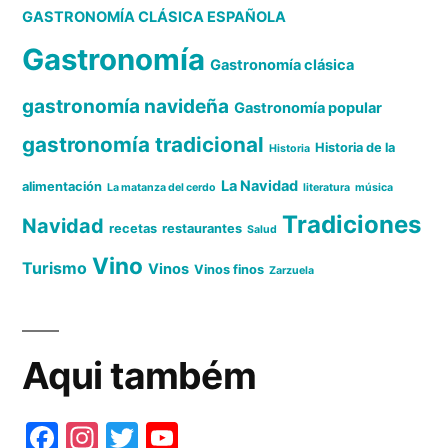
GASTRONOMÍA CLÁSICA ESPAÑOLA
Gastronomía
Gastronomía clásica
gastronomía navideña
Gastronomía popular
gastronomía tradicional
Historia de la
Historia
La Navidad
alimentación
La matanza del cerdo
literatura
música
Tradiciones
Navidad
recetas
restaurantes
Salud
Vino
Turismo
Vinos
Vinos finos
Zarzuela
Aqui também
Fa
In
T
Y