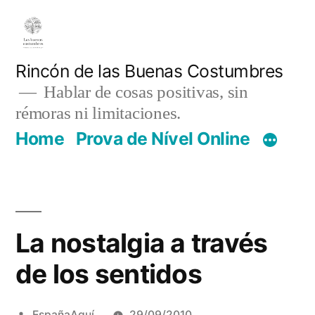
Pular
para
o
Rincón de las Buenas Costumbres
Hablar de cosas positivas, sin
conteúdo
rémoras ni limitaciones.
Home
Prova de Nível Online
La nostalgia a través
de los sentidos
Publicado
EspañaAquí
29/09/2010