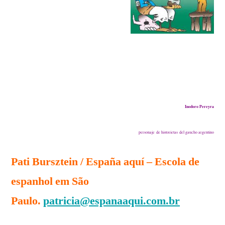
Inodoro Pereyra
personaje de historietas del gaucho argentino
Pati Bursztein / España aquí – Escola de
espanhol em São
Paulo
.
patricia@espanaaqui.com.br