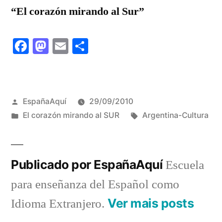
“El corazón mirando al Sur”
Facebook
Mastodon
Email
Share
Publicado
EspañaAquí
29/09/2010
por
Publicado
Tags:
El corazón mirando al SUR
Argentina-Cultura
em
Publicado por EspañaAquí
Escuela
para enseñanza del Español como
Ver mais posts
Idioma Extranjero.