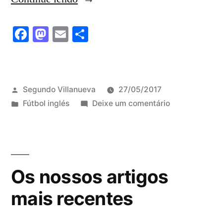
inglés”
Facebook
Mastodon
Email
Share
Publicado
Segundo Villanueva
27/05/2017
por
Publicado
em
Fútbol inglés
Deixe um comentário
em
Fútbol
inglés
Os nossos artigos
mais recentes