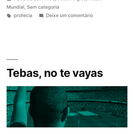
cumplió
em
Mundial
,
Sem categoria
Tags:
em
profecia
Deixe um comentário
la
Y
profecía…”
después
de
10
años,
se
Tebas, no te vayas
cumplió
la
profecía…