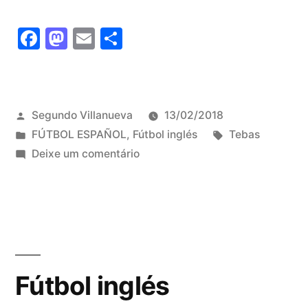
no
Facebook
Mastodon
Email
Share
te
vayas”
Publicado
Segundo Villanueva
13/02/2018
por
Publicado
Tags:
FÚTBOL ESPAÑOL
,
Fútbol inglés
Tebas
em
em
Deixe um comentário
Tebas,
no
te
vayas
Fútbol inglés