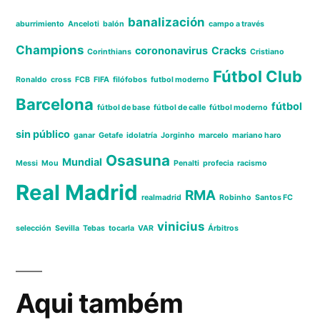
banalización
aburrimiento
Anceloti
balón
campo a través
Champions
corononavirus
Cracks
Corinthians
Cristiano
Fútbol Club
Ronaldo
cross
FCB
FIFA
filófobos
futbol moderno
Barcelona
fútbol
fútbol de base
fútbol de calle
fútbol moderno
sin público
ganar
Getafe
idolatría
Jorginho
marcelo
mariano haro
Osasuna
Mundial
Messi
Mou
Penalti
profecia
racismo
Real Madrid
RMA
realmadrid
Robinho
Santos FC
vinicius
selección
Sevilla
Tebas
tocarla
VAR
Árbitros
Aqui também