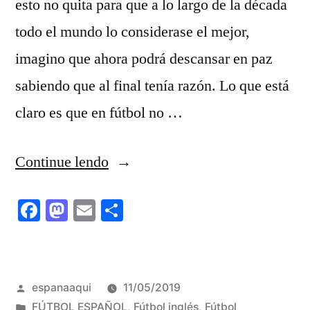
esto no quita para que a lo largo de la década
todo el mundo lo considerase el mejor,
imagino que ahora podrá descansar en paz
sabiendo que al final tenía razón. Lo que está
claro es que en fútbol no …
“Y
Continue lendo
después
Facebook
Mastodon
Email
Share
de
10
años,
Publicado
espanaaqui
11/05/2019
se
por
Publicado
FÚTBOL ESPAÑOL
,
Fútbol inglés
,
Fútbol