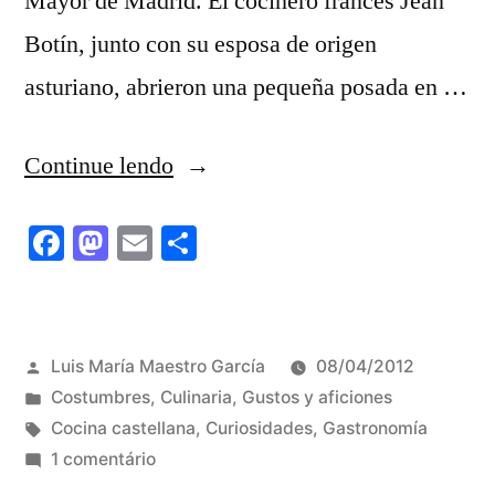
Mayor de Madrid. El cocinero francés Jean
Botín, junto con su esposa de origen
asturiano, abrieron una pequeña posada en …
““SOBRINO
Continue lendo
DE
Facebook
Mastodon
Email
Share
BOTÍN”
EL
RESTAURANTE
Publicado
Luis María Maestro García
08/04/2012
MÁS
por
Publicado
Costumbres
,
Culinaria
,
Gustos y aficiones
ANTIGUO
em
Tags:
Cocina castellana
,
Curiosidades
,
Gastronomía
em
1 comentário
DEL
“SOBRINO