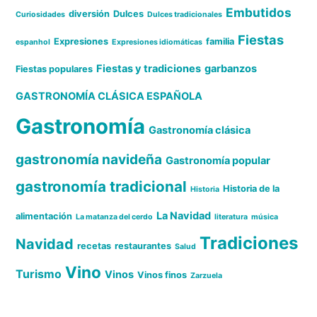
Embutidos
diversión
Dulces
Curiosidades
Dulces tradicionales
Fiestas
Expresiones
familia
espanhol
Expresiones idiomáticas
Fiestas y tradiciones
garbanzos
Fiestas populares
GASTRONOMÍA CLÁSICA ESPAÑOLA
Gastronomía
Gastronomía clásica
gastronomía navideña
Gastronomía popular
gastronomía tradicional
Historia de la
Historia
La Navidad
alimentación
La matanza del cerdo
literatura
música
Tradiciones
Navidad
recetas
restaurantes
Salud
Vino
Turismo
Vinos
Vinos finos
Zarzuela