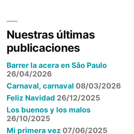
MUNDO”
DE
BOTÍN”
EL
Nuestras últimas
RESTAURANTE
MÁS
publicaciones
ANTIGUO
DEL
Barrer la acera en São Paulo
MUNDO
26/04/2026
Carnaval, carnaval
08/03/2026
Feliz Navidad
26/12/2025
Los buenos y los malos
26/10/2025
Mi primera vez
07/06/2025