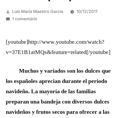
Publicado
Luis María Maestro García
10/12/2011
por
em
1 comentário
LOS
DULCES
[youtube]http://www.youtube.com/watch?
NAVIDEÑOS
EN
v=37E1B1atMQs&feature=related[/youtube]
ESPAÑA
(
Muchos y variados son los dulces que
Y
II
los españoles aprecian durante el periodo
)
navideño. La mayoría de las familias
preparan una bandeja con diversos dulces
navideños y frutos secos para ofrecer a las