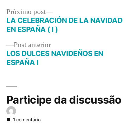
Próximo
Próximo post
post:
LA CELEBRACIÓN DE LA NAVIDAD
Navegação
EN ESPAÑA ( I )
de
Post
Post anterior
Post
anterior:
LOS DULCES NAVIDEÑOS EN
ESPAÑA I
Participe da discussão
1 comentário