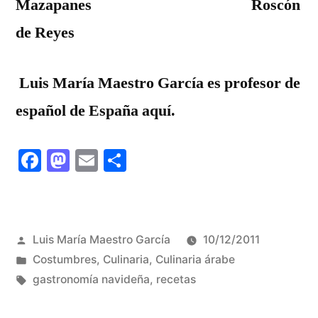
Mazapanes Roscón
de Reyes
Luis María Maestro García es profesor de
español de España aquí.
Facebook
Mastodon
Email
Share
Publicado
Luis María Maestro García
10/12/2011
por
Publicado
Costumbres
,
Culinaria
,
Culinaria árabe
em
Tags:
gastronomía navideña
,
recetas