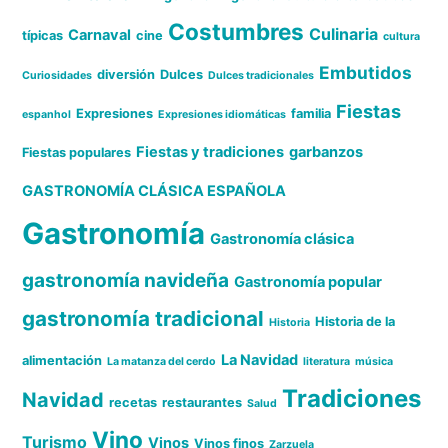
Costumbres
Culinaria
Carnaval
típicas
cine
cultura
Embutidos
diversión
Dulces
Curiosidades
Dulces tradicionales
Fiestas
Expresiones
familia
espanhol
Expresiones idiomáticas
Fiestas y tradiciones
garbanzos
Fiestas populares
GASTRONOMÍA CLÁSICA ESPAÑOLA
Gastronomía
Gastronomía clásica
gastronomía navideña
Gastronomía popular
gastronomía tradicional
Historia de la
Historia
La Navidad
alimentación
La matanza del cerdo
literatura
música
Tradiciones
Navidad
recetas
restaurantes
Salud
Vino
Turismo
Vinos
Vinos finos
Zarzuela