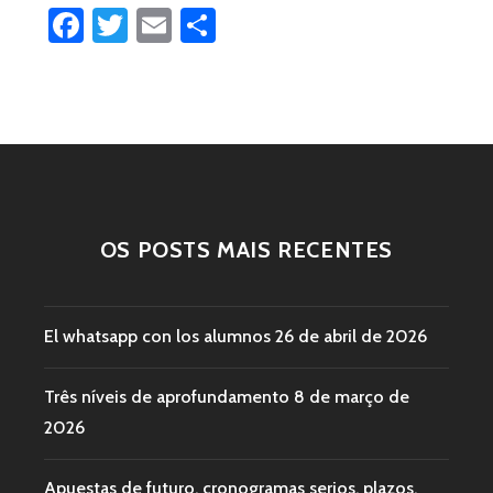
INDIVIDUA
Facebook
Twitter
Email
Share
EL
APRENDIZ
POP
OS POSTS MAIS RECENTES
El whatsapp con los alumnos
26 de abril de 2026
Três níveis de aprofundamento
8 de março de
2026
Apuestas de futuro, cronogramas serios, plazos,