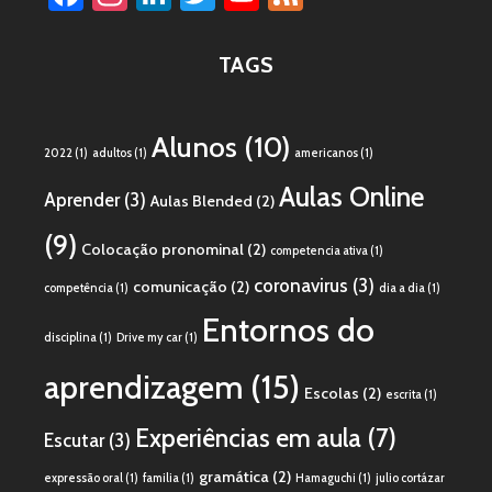
Channel
TAGS
Alunos
(10)
2022
(1)
adultos
(1)
americanos
(1)
Aulas Online
Aprender
(3)
Aulas Blended
(2)
(9)
Colocação pronominal
(2)
competencia ativa
(1)
coronavirus
(3)
comunicação
(2)
competência
(1)
dia a dia
(1)
Entornos do
disciplina
(1)
Drive my car
(1)
aprendizagem
(15)
Escolas
(2)
escrita
(1)
Experiências em aula
(7)
Escutar
(3)
gramática
(2)
expressão oral
(1)
familia
(1)
Hamaguchi
(1)
julio cortázar