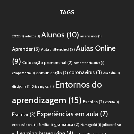
Channel
TAGS
Alunos
(10)
2022
(1)
adultos
(1)
americanos
(1)
Aulas Online
Aprender
(3)
Aulas Blended
(2)
(9)
Colocação pronominal
(2)
competencia ativa
(1)
coronavirus
(3)
comunicação
(2)
competência
(1)
dia a dia
(1)
Entornos do
disciplina
(1)
Drive my car
(1)
aprendizagem
(15)
Escolas
(2)
escrita
(1)
Experiências em aula
(7)
Escutar
(3)
gramática
(2)
expressão oral
(1)
familia
(1)
Hamaguchi
(1)
julio cortázar
Learning by working
(4)