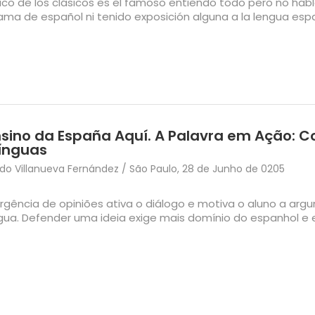
ásico de los clásicos es el famoso entiendo todo pero no hab
ama de español ni tenido exposición alguna a la lengua espa
sino da España Aquí. A Palavra em Ação: C
ínguas
o Villanueva Fernández / São Paulo, 28 de Junho de 0205
ergência de opiniões ativa o diálogo e motiva o aluno a ar
ngua. Defender uma ideia exige mais domínio do espanhol e