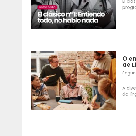
El cl
progr
O en
de L
Segund
A div
da lí