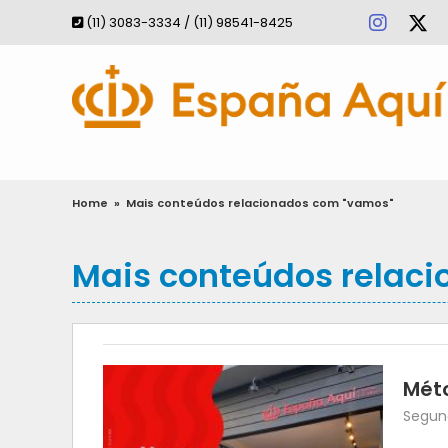
(11) 3083-3334 / (11) 98541-8425
Home
»
Mais conteúdos relacionados com "vamos"
Mais conteúdos relac
Méto
Segund