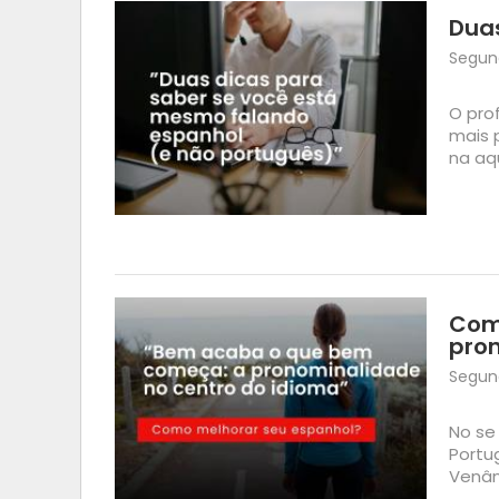
Duas
Segund
O pro
mais 
na aq
Com
pron
Segund
No se
Portu
Venân