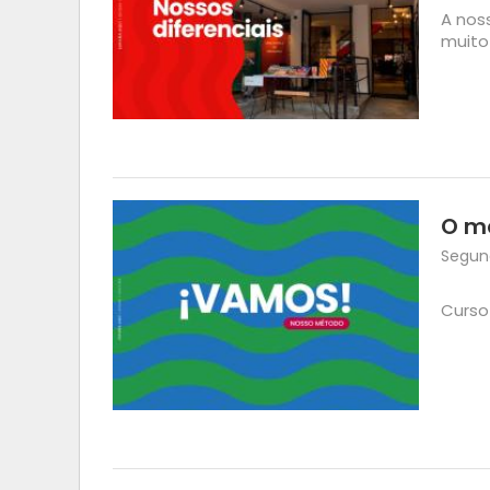
A nos
muito
O m
Segund
Curso 