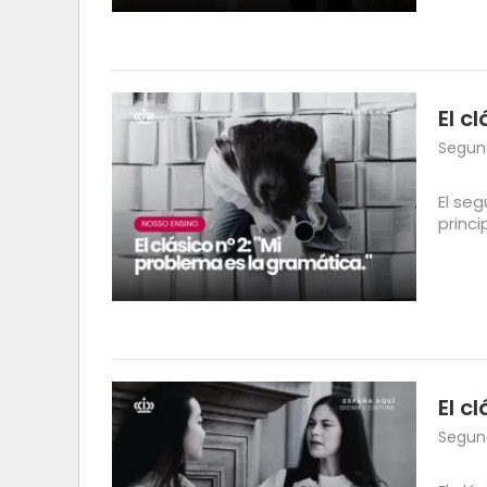
El c
Segund
El se
princ
El c
Segund